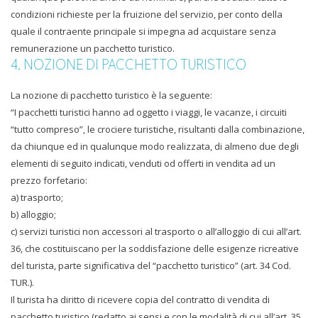
condizioni richieste per la fruizione del servizio, per conto della
quale il contraente principale si impegna ad acquistare senza
remunerazione un pacchetto turistico.
4. NOZIONE DI PACCHETTO TURISTICO
La nozione di pacchetto turistico è la seguente:
“I pacchetti turistici hanno ad oggetto i viaggi, le vacanze, i circuiti
“tutto compreso”, le crociere turistiche, risultanti dalla combinazione,
da chiunque ed in qualunque modo realizzata, di almeno due degli
elementi di seguito indicati, venduti od offerti in vendita ad un
prezzo forfetario:
a) trasporto;
b) alloggio;
c) servizi turistici non accessori al trasporto o all’alloggio di cui all’art.
36, che costituiscano per la soddisfazione delle esigenze ricreative
del turista, parte significativa del “pacchetto turistico” (art. 34 Cod.
TUR.).
Il turista ha diritto di ricevere copia del contratto di vendita di
pacchetto turistico (redatto ai sensi e con le modalità di cui all’art. 35