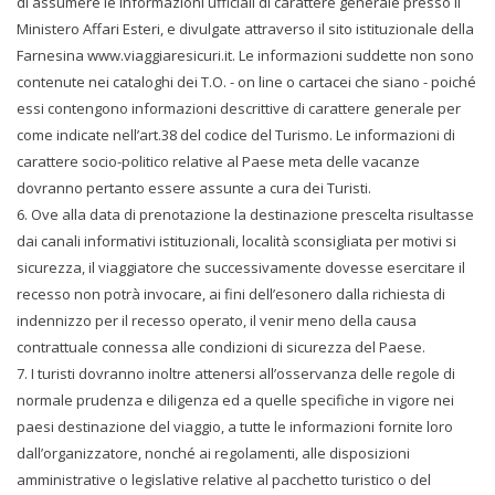
di assumere le informazioni ufficiali di carattere generale presso il
Ministero Affari Esteri, e divulgate attraverso il sito istituzionale della
Farnesina www.viaggiaresicuri.it. Le informazioni suddette non sono
contenute nei cataloghi dei T.O. - on line o cartacei che siano - poiché
essi contengono informazioni descrittive di carattere generale per
come indicate nell’art.38 del codice del Turismo. Le informazioni di
carattere socio-politico relative al Paese meta delle vacanze
dovranno pertanto essere assunte a cura dei Turisti.
6. Ove alla data di prenotazione la destinazione prescelta risultasse
dai canali informativi istituzionali, località sconsigliata per motivi si
sicurezza, il viaggiatore che successivamente dovesse esercitare il
recesso non potrà invocare, ai fini dell’esonero dalla richiesta di
indennizzo per il recesso operato, il venir meno della causa
contrattuale connessa alle condizioni di sicurezza del Paese.
7. I turisti dovranno inoltre attenersi all’osservanza delle regole di
normale prudenza e diligenza ed a quelle specifiche in vigore nei
paesi destinazione del viaggio, a tutte le informazioni fornite loro
dall’organizzatore, nonché ai regolamenti, alle disposizioni
amministrative o legislative relative al pacchetto turistico o del