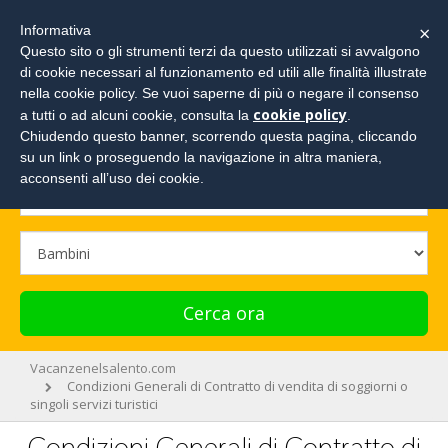
×
Informativa
Questo sito o gli strumenti terzi da questo utilizzati si avvalgono
di cookie necessari al funzionamento ed utili alle finalità illustrate
Cerca la tua vacanza e richiedi un preventivo!
nella cookie policy. Se vuoi saperne di più o negare il consenso
cookie policy
a tutti o ad alcuni cookie, consulta la
.
Chiudendo questo banner, scorrendo questa pagina, cliccando
su un link o proseguendo la navigazione in altra maniera,
acconsenti all’uso dei cookie.
Cerca ora
Vacanzenelsalento.com
Condizioni Generali di Contratto di vendita di soggiorni o
singoli servizi turistici