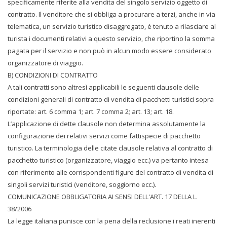
specificamente riferite alla vendita del singolo servizio oggetto di
contratto. Il venditore che si obbliga a procurare a terzi, anche in via
telematica, un servizio turistico disaggregato, è tenuto a rilasciare al
turista i documenti relativi a questo servizio, che riportino la somma
pagata per il servizio e non può in alcun modo essere considerato
organizzatore di viaggio.
B) CONDIZIONI DI CONTRATTO
A tali contratti sono altresì applicabili le seguenti clausole delle
condizioni generali di contratto di vendita di pacchetti turistici sopra
riportate: art. 6 comma 1; art. 7 comma 2; art. 13; art. 18.
L’applicazione di dette clausole non determina assolutamente la
configurazione dei relativi servizi come fattispecie di pacchetto
turistico. La terminologia delle citate clausole relativa al contratto di
pacchetto turistico (organizzatore, viaggio ecc.) va pertanto intesa
con riferimento alle corrispondenti figure del contratto di vendita di
singoli servizi turistici (venditore, soggiorno ecc.).
COMUNICAZIONE OBBLIGATORIA AI SENSI DELL'ART. 17 DELLA L.
38/2006
La legge italiana punisce con la pena della reclusione i reati inerenti