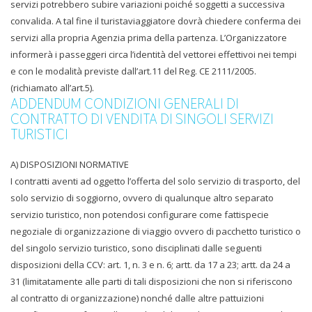
servizi potrebbero subire variazioni poiché soggetti a successiva
convalida. A tal fine il turistaviaggiatore dovrà chiedere conferma dei
servizi alla propria Agenzia prima della partenza. L’Organizzatore
informerà i passeggeri circa l’identità del vettorei effettivoi nei tempi
e con le modalità previste dall’art.11 del Reg. CE 2111/2005.
(richiamato all’art.5).
ADDENDUM CONDIZIONI GENERALI DI
CONTRATTO DI VENDITA DI SINGOLI SERVIZI
TURISTICI
A) DISPOSIZIONI NORMATIVE
I contratti aventi ad oggetto l’offerta del solo servizio di trasporto, del
solo servizio di soggiorno, ovvero di qualunque altro separato
servizio turistico, non potendosi configurare come fattispecie
negoziale di organizzazione di viaggio ovvero di pacchetto turistico o
del singolo servizio turistico, sono disciplinati dalle seguenti
disposizioni della CCV: art. 1, n. 3 e n. 6; artt. da 17 a 23; artt. da 24 a
31 (limitatamente alle parti di tali disposizioni che non si riferiscono
al contratto di organizzazione) nonché dalle altre pattuizioni