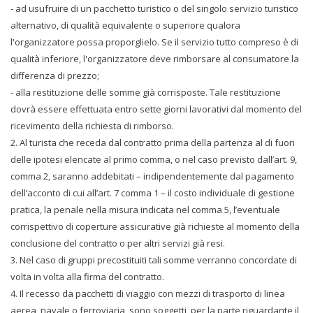
- ad usufruire di un pacchetto turistico o del singolo servizio turistico
alternativo, di qualità equivalente o superiore qualora
l'organizzatore possa proporglielo. Se il servizio tutto compreso è di
qualità inferiore, l'organizzatore deve rimborsare al consumatore la
differenza di prezzo;
- alla restituzione delle somme già corrisposte. Tale restituzione
dovrà essere effettuata entro sette giorni lavorativi dal momento del
ricevimento della richiesta di rimborso.
2. Al turista che receda dal contratto prima della partenza al di fuori
delle ipotesi elencate al primo comma, o nel caso previsto dall’art. 9,
comma 2, saranno addebitati – indipendentemente dal pagamento
dell’acconto di cui all’art. 7 comma 1 – il costo individuale di gestione
pratica, la penale nella misura indicata nel comma 5, l’eventuale
corrispettivo di coperture assicurative già richieste al momento della
conclusione del contratto o per altri servizi già resi.
3. Nel caso di gruppi precostituiti tali somme verranno concordate di
volta in volta alla firma del contratto.
4. Il recesso da pacchetti di viaggio con mezzi di trasporto di linea
aerea, navale o ferroviaria, sono soggetti, per la parte riguardante il