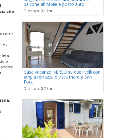
balcone abitabile e posto auto
l
Distanza: 0,1 km
zia che
occorre
te al
lizia
odo e
ttandosi
Casa vacanze NEREO su due livelli con
e
ampia terrazza e vista mare a San
Foca
Distanza: 0,2 km
imana
.
el