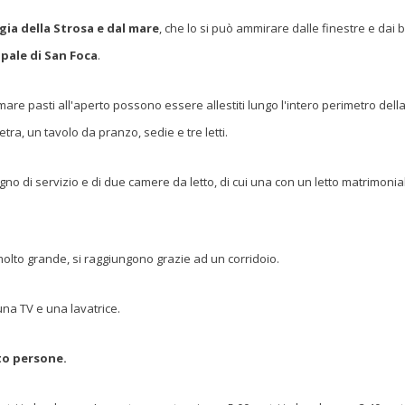
ggia della Strosa e dal mare
, che lo si può ammirare dalle finestre e dai 
ipale di San Foca
.
re pasti all'aperto possono essere allestiti lungo l'intero perimetro della vi
tra, un tavolo da pranzo, sedie e tre letti.
no di servizio e di due camere da letto, di cui una con un letto matrimonia
olto grande, si raggiungono grazie ad un corridoio.
una TV e una lavatrice.
to persone.