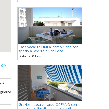
Casa vacanze UMI al primo piano con
spazio all'aperto a San Foca
Distanza: 0,1 km
Foca
ui è
oggiorno
Graziosa casa vacanza OCEANO con
soggiorno climatizzato, dotata di