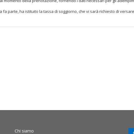
nte al momento della prenotazione, fornendo i dati necessari per gli adempi
fa parte, ha istituito la tassa di soggiorno, che vi sarà richiesto di versar
Chi siamo