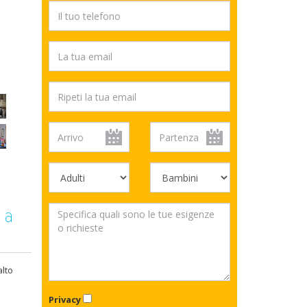
 a
alto
Privacy