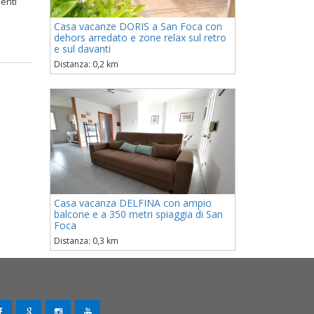
menti
Casa vacanze DORIS a San Foca con
e
dehors arredato e zone relax sul retro
e sul davanti
Distanza: 0,2 km
Casa vacanza DELFINA con ampio
balcone e a 350 metri spiaggia di San
Foca
Distanza: 0,3 km