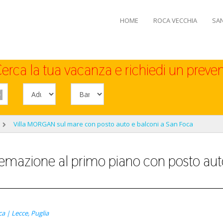
HOME
ROCA VECCHIA
SA
erca la tua vacanza e richiedi un preven
Villa MORGAN sul mare con posto auto e balconi a San Foca
azione al primo piano con posto auto,
a | Lecce, Puglia