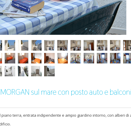
la MORGAN sul mare con posto auto e balconi
 piano terra, entrata indipendente e ampio giardino intorno, con alberi di 
ificio.