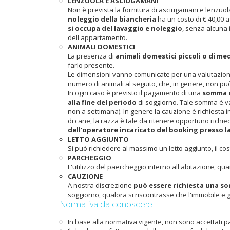
LENZUOLA E ASCIUGAMANI
Non è prevista la fornitura di asciugamani e lenzuola, t
noleggio della biancheria
ha un costo di € 40,00 
si occupa del lavaggio e noleggio
, senza alcuna 
dell'appartamento.
ANIMALI DOMESTICI
La presenza di
animali domestici piccoli o di m
farlo presente.
Le dimensioni vanno comunicate per una valutazione
numero di animali al seguito, che, in genere, non p
In ogni caso è previsto il pagamento di una
somma e
alla fine del periodo
di soggiorno. Tale somma è va
non a settimana). In genere la cauzione è richiesta i
di cane, la razza è tale da ritenere opportuno richie
dell'operatore incaricato del booking presso 
LETTO AGGIUNTO
Si può richiedere al massimo un letto aggiunto, il co
PARCHEGGIO
L'utilizzo del paercheggio interno all'abitazione,
CAUZIONE
A nostra discrezione
può essere richiesta una so
soggiorno, qualora si riscontrasse che l'immobile e 
Normativa da conoscere
In base alla normativa vigente, non sono accettati pa