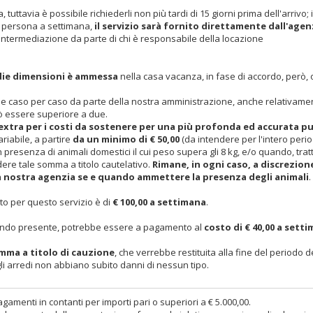
uttavia è possibile richiederli non più tardi di 15 giorni prima dell'arrivo; i
a persona a settimana,
il servizio sarà fornito direttamente dall'agen
intermediazione da parte di chi è responsabile della locazione
edie dimensioni è ammessa
nella casa vacanza, in fase di accordo, però, 
 caso per caso da parte della nostra amministrazione, anche relativamen
uò essere superiore a due.
xtra per i costi da sostenere per una più profonda ed accurata pu
riabile, a partire
da un minimo di € 50,00
(da intendere per l'intero peri
n presenza di animali domestici il cui peso supera gli 8 kg, e/o quando, tra
dere tale somma a titolo cautelativo.
Rimane, in ogni caso, a discrezion
la nostra agenzia se e quando ammettere la presenza degli animali
.
sto per questo servizio è di
€ 100,00 a settimana
.
 quando presente, potrebbe essere a pagamento al
costo di € 40,00 a sett
mma a titolo di cauzione
, che verrebbe restituita alla fine del periodo d
gli arredi non abbiano subito danni di nessun tipo.
gamenti in contanti per importi pari o superiori a € 5.000,00.