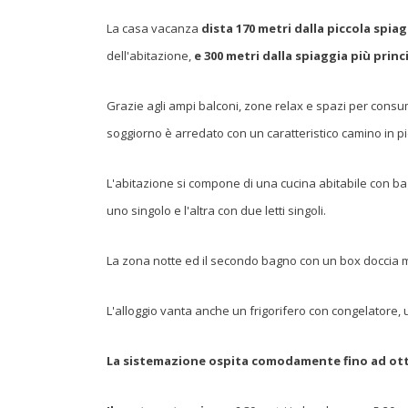
La casa vacanza
dista 170 metri dalla piccola spia
dell'abitazione,
e 300 metri dalla spiaggia più princ
Grazie agli ampi balconi, zone relax e spazi per consuma
soggiorno è arredato con un caratteristico camino in pie
L'abitazione si compone di una cucina abitabile con bag
uno singolo e l'altra con due letti singoli.
La zona notte ed il secondo bagno con un box doccia m
L'alloggio vanta anche un frigorifero con congelatore, 
La sistemazione ospita comodamente fino ad ot