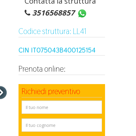
Contatta la struttura
3516568857
Codice struttura: LL41
CIN IT075043B400125154
Prenota online:
Richiedi preventivo