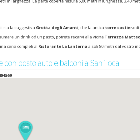
etri in larghezza. La parte coperta misura 5,00 metri in lunghezza, 3,40 metr
di sia la suggestiva
Grotta degli Amanti
, che la antica
torre costiera
di
nsumare un drink od un pasto, potrete recarvi alla vicina
Terrazza Matteo
 una cena completi al
Ristorante La Lanterna
a soli 80 metri dal vostro ind
 con posto auto e balconi a San Foca
404569