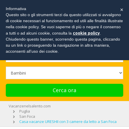
×
Informativa
Questo sito o gli strumenti terzi da questo utilizzati si avvalgono
di cookie necessari al funzionamento ed utili alle finalità illustrate
Cerca la tua vacanza e richiedi un preventivo!
nella cookie policy. Se vuoi saperne di più o negare il consenso
cookie policy
a tutti o ad alcuni cookie, consulta la
.
Chiudendo questo banner, scorrendo questa pagina, cliccando
su un link o proseguendo la navigazione in altra maniera,
acconsenti all’uso dei cookie.
Cerca ora
Vacanzenelsalento.com
Puglia
San Foca
Casa vacanze URESHII con 3 camere da letto a San Foca