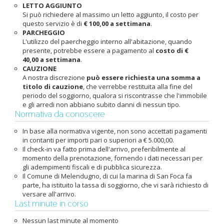
LETTO AGGIUNTO
Si può richiedere al massimo un letto aggiunto, il costo per
questo servizio è di
€ 100,00 a settimana
.
PARCHEGGIO
L'utilizzo del paercheggio interno all'abitazione, quando
presente, potrebbe essere a pagamento al
costo di €
40,00 a settimana
.
CAUZIONE
A nostra discrezione
può essere richiesta una somma a
titolo di cauzione
, che verrebbe restituita alla fine del
periodo del soggiorno, qualora si riscontrasse che l'immobile
e gli arredi non abbiano subito danni di nessun tipo.
Normativa da conoscere
In base alla normativa vigente, non sono accettati pagamenti
in contanti per importi pari o superiori a € 5.000,00.
Il check-in va fatto prima dell'arrivo, preferibilmente al
momento della prenotazione, fornendo i dati necessari per
gli adempimenti fiscali e di pubblica sicurezza.
Il Comune di Melendugno, di cui la marina di San Foca fa
parte, ha istituito la tassa di soggiorno, che vi sarà richiesto di
versare all'arrivo.
Last minute in corso
Nessun last minute al momento