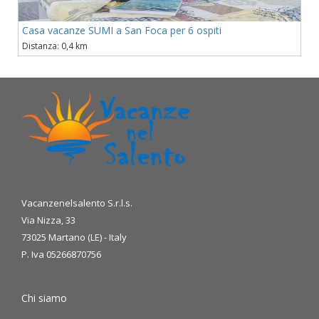
Casa vacanze SUMI a San Foca per 6 ospiti
Distanza: 0,4 km
Vacanzenelsalento S.r.l.s.
Via Nizza, 33
73025 Martano (LE) - Italy
P. Iva 05266870756
Chi siamo