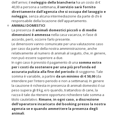
dell'arrivo; il
noleggio della biancheria
ha un costo di €
40,00 a persona a settimana,
il servizio sarà fornito
direttamente dall'agenzia che si occupa del lavaggio e
noleggio
, senza alcuna intermediazione da parte di chi è
responsabile della locazione dell'appartamento.
ANIMALI DOMESTICI
La presenza di
animali domestici piccoli o di medie
dimensioni è ammessa
nella casa vacanza, in fase di
accordo, però, occorre farlo presente.
Le dimensioni vanno comunicate per una valutazione caso
per caso da parte della nostra amministrazione, anche
relativamente al numero di animali al seguito, che, in genere,
non può essere superiore a due.
In ogni caso è previsto il pagamento di una
somma extra
per i costi da sostenere per una più profonda ed
accurata pulizia alla fine del periodo
di soggiorno. Tale
somma è variabile, a partire
da un minimo di € 50,00
(da
intendere per l'intero periodo e non a settimana). In genere
la cauzione è richiesta in presenza di animali domestici il cui
peso supera gli 8 kg, e/o quando, trattandosi di cane, la
razza è tale da ritenere opportuno richiedere tale somma a
titolo cautelativo.
Rimane, in ogni caso, a discrezione
dell'operatore incaricato del booking presso la nostra
agenzia se e quando ammettere la presenza degli
animali
.