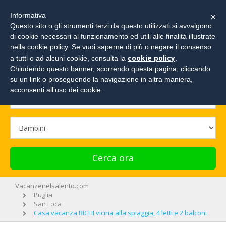
×
Informativa
Questo sito o gli strumenti terzi da questo utilizzati si avvalgono
di cookie necessari al funzionamento ed utili alle finalità illustrate
Cerca la tua vacanza e richiedi un preventivo!
nella cookie policy. Se vuoi saperne di più o negare il consenso
cookie policy
a tutti o ad alcuni cookie, consulta la
.
Chiudendo questo banner, scorrendo questa pagina, cliccando
su un link o proseguendo la navigazione in altra maniera,
acconsenti all’uso dei cookie.
Cerca ora
Vacanzenelsalento.com
Puglia
San Foca
Casa vacanza BICHI vicina alla spiaggia, 4 letti e 2 balconi