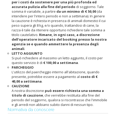
per i costi da sostenere per una più profonda ed
accurata pulizia alla fine del periodo
di soggiorno. Tale
somma è variabile, a partire
da un minimo di € 50,00
(da
intendere per l'intero periodo e non a settimana). In genere
la cauzione è richiesta in presenza di animali domestici il cui
peso supera gli 8 kg, e/o quando, trattandosi di cane, la
razza è tale da ritenere opportuno richiedere tale somma a
titolo cautelativo.
Rimane, in ogni caso, a discrezione
dell'operatore incaricato del booking presso la nostra
agenzia se e quando ammettere la presenza degli
animali
.
LETTO AGGIUNTO
Si può richiedere al massimo un letto aggiunto, il costo per
questo servizio è di
€ 100,00 a settimana
.
PARCHEGGIO
L'utilizzo del paercheggio interno all'abitazione, quando
presente, potrebbe essere a pagamento al
costo di €
40,00 a settimana
.
CAUZIONE
A nostra discrezione
può essere richiesta una somma a
titolo di cauzione
, che verrebbe restituita alla fine del
periodo del soggiorno, qualora si riscontrasse che l'immobile
e gli arredi non abbiano subito danni di nessun tipo.
Normativa da conoscere