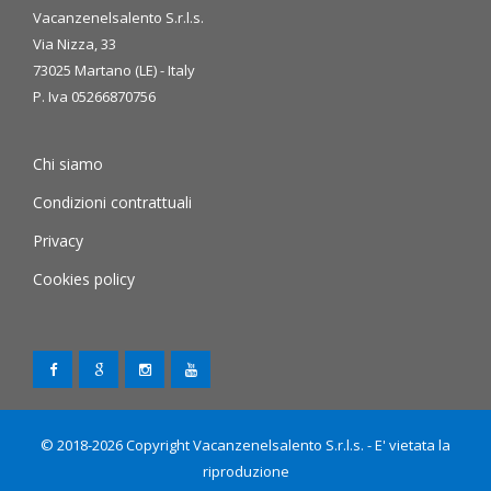
Vacanzenelsalento S.r.l.s.
Via Nizza, 33
73025 Martano (LE) - Italy
P. Iva 05266870756
Chi siamo
Condizioni contrattuali
Privacy
Cookies policy
© 2018-2026 Copyright Vacanzenelsalento S.r.l.s. - E' vietata la
riproduzione