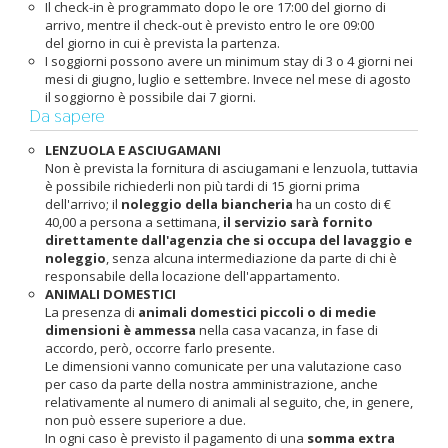
Il check-in è programmato dopo le ore 17:00 del giorno di
arrivo, mentre il check-out è previsto entro le ore 09:00
del giorno in cui è prevista la partenza.
I soggiorni possono avere un minimum stay di 3 o 4 giorni nei
mesi di giugno, luglio e settembre. Invece nel mese di agosto
il soggiorno è possibile dai 7 giorni.
Da sapere
LENZUOLA E ASCIUGAMANI
Non è prevista la fornitura di asciugamani e lenzuola, tuttavia
è possibile richiederli non più tardi di 15 giorni prima
dell'arrivo; il
noleggio della biancheria
ha un costo di €
40,00 a persona a settimana,
il servizio sarà fornito
direttamente dall'agenzia che si occupa del lavaggio e
noleggio
, senza alcuna intermediazione da parte di chi è
responsabile della locazione dell'appartamento.
ANIMALI DOMESTICI
La presenza di
animali domestici piccoli o di medie
dimensioni è ammessa
nella casa vacanza, in fase di
accordo, però, occorre farlo presente.
Le dimensioni vanno comunicate per una valutazione caso
per caso da parte della nostra amministrazione, anche
relativamente al numero di animali al seguito, che, in genere,
non può essere superiore a due.
In ogni caso è previsto il pagamento di una
somma extra