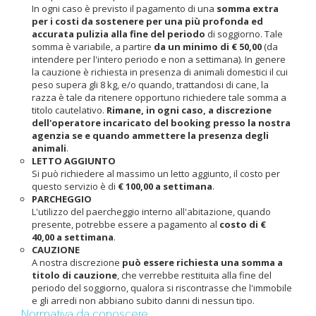
In ogni caso è previsto il pagamento di una
somma extra
per i costi da sostenere per una più profonda ed
accurata pulizia alla fine del periodo
di soggiorno. Tale
somma è variabile, a partire
da un minimo di € 50,00
(da
intendere per l'intero periodo e non a settimana). In genere
la cauzione è richiesta in presenza di animali domestici il cui
peso supera gli 8 kg, e/o quando, trattandosi di cane, la
razza è tale da ritenere opportuno richiedere tale somma a
titolo cautelativo.
Rimane, in ogni caso, a discrezione
dell'operatore incaricato del booking presso la nostra
agenzia se e quando ammettere la presenza degli
animali
.
LETTO AGGIUNTO
Si può richiedere al massimo un letto aggiunto, il costo per
questo servizio è di
€ 100,00 a settimana
.
PARCHEGGIO
L'utilizzo del paercheggio interno all'abitazione, quando
presente, potrebbe essere a pagamento al
costo di €
40,00 a settimana
.
CAUZIONE
A nostra discrezione
può essere richiesta una somma a
titolo di cauzione
, che verrebbe restituita alla fine del
periodo del soggiorno, qualora si riscontrasse che l'immobile
e gli arredi non abbiano subito danni di nessun tipo.
Normativa da conoscere