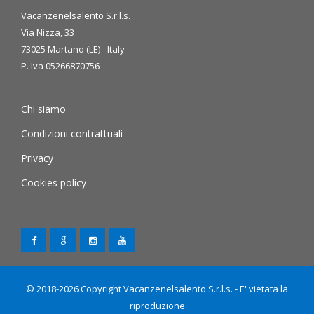
Vacanzenelsalento S.r.l.s.
Via Nizza, 33
73025 Martano (LE) - Italy
P. Iva 05266870756
Chi siamo
Condizioni contrattuali
Privacy
Cookies policy
© 2018-2026 Copyright Vacanzenelsalento S.r.l.s. - E' vietata la
riproduzione