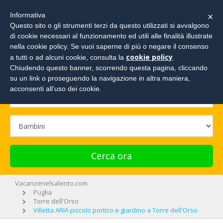
×
Informativa
Questo sito o gli strumenti terzi da questo utilizzati si avvalgono
di cookie necessari al funzionamento ed utili alle finalità illustrate
Cerca la tua vacanza e richiedi un preventivo!
nella cookie policy. Se vuoi saperne di più o negare il consenso
cookie policy
a tutti o ad alcuni cookie, consulta la
.
Chiudendo questo banner, scorrendo questa pagina, cliccando
su un link o proseguendo la navigazione in altra maniera,
acconsenti all’uso dei cookie.
Cerca ora
Vacanzenelsalento.com
Puglia
Torre dell'Orso
Villetta ARIA piccolo portico e giardino a Torre dell'Orso