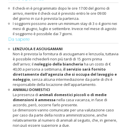
Il check-in è programmato dopo le ore 17:00 del giorno di
arrivo, mentre il check-out è previsto entro le ore 09:00
del giorno in cui è prevista la partenza.
I soggiorni possono avere un minimum stay di 3 o 4 giorni nei
mesi di giugno, luglio e settembre. Invece nel mese di agosto
il soggiorno è possibile dai 7 giorni.
Da sapere
LENZUOLA E ASCIUGAMANI
Non è prevista la fornitura di asciugamani e lenzuola, tuttavia
è possibile richiederli non più tardi di 15 giorni prima
dell'arrivo; il
noleggio della biancheria
ha un costo di €
40,00 a persona a settimana,
il servizio sarà fornito
direttamente dall'agenzia che si occupa del lavaggio e
noleggio
, senza alcuna intermediazione da parte di chi è
responsabile della locazione dell'appartamento.
ANIMALI DOMESTICI
La presenza di
animali domestici piccoli o di medie
dimensioni è ammessa
nella casa vacanza, in fase di
accordo, però, occorre farlo presente.
Le dimensioni vanno comunicate per una valutazione caso
per caso da parte della nostra amministrazione, anche
relativamente al numero di animali al seguito, che, in genere,
non può essere superiore a due.