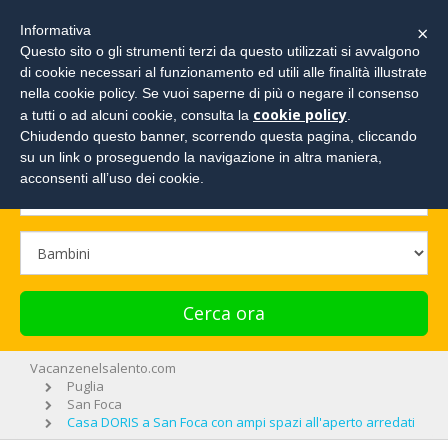
×
Informativa
Questo sito o gli strumenti terzi da questo utilizzati si avvalgono
di cookie necessari al funzionamento ed utili alle finalità illustrate
Cerca la tua vacanza e richiedi un preventivo!
nella cookie policy. Se vuoi saperne di più o negare il consenso
cookie policy
a tutti o ad alcuni cookie, consulta la
.
Chiudendo questo banner, scorrendo questa pagina, cliccando
su un link o proseguendo la navigazione in altra maniera,
acconsenti all’uso dei cookie.
Cerca ora
Vacanzenelsalento.com
Puglia
San Foca
Casa DORIS a San Foca con ampi spazi all'aperto arredati