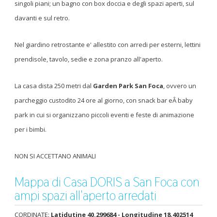
singoli piani; un bagno con box doccia e degli spazi aperti, sul
davanti e sul retro.
Nel giardino retrostante e' allestito con arredi per esterni, lettini
prendisole, tavolo, sedie e zona pranzo all'aperto.
La casa dista 250 metri dal
Garden Park San Foca
, ovvero un
parcheggio custodito 24 ore al giorno, con snack bar eÂ baby
park in cui si organizzano piccoli eventi e feste di animazione
per i bimbi.
NON SI ACCETTANO ANIMALI
Mappa di Casa DORIS a San Foca con
ampi spazi all'aperto arredati
CORDINATE:
Latidutine 40.299684 - Longitudine 18.402514