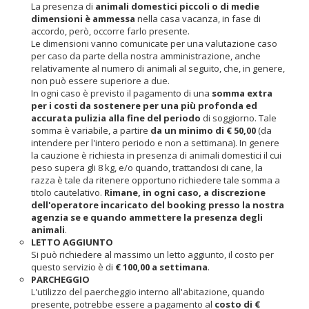
La presenza di
animali domestici piccoli o di medie
dimensioni è ammessa
nella casa vacanza, in fase di
accordo, però, occorre farlo presente.
Le dimensioni vanno comunicate per una valutazione caso
per caso da parte della nostra amministrazione, anche
relativamente al numero di animali al seguito, che, in genere,
non può essere superiore a due.
In ogni caso è previsto il pagamento di una
somma extra
per i costi da sostenere per una più profonda ed
accurata pulizia alla fine del periodo
di soggiorno. Tale
somma è variabile, a partire
da un minimo di € 50,00
(da
intendere per l'intero periodo e non a settimana). In genere
la cauzione è richiesta in presenza di animali domestici il cui
peso supera gli 8 kg, e/o quando, trattandosi di cane, la
razza è tale da ritenere opportuno richiedere tale somma a
titolo cautelativo.
Rimane, in ogni caso, a discrezione
dell'operatore incaricato del booking presso la nostra
agenzia se e quando ammettere la presenza degli
animali
.
LETTO AGGIUNTO
Si può richiedere al massimo un letto aggiunto, il costo per
questo servizio è di
€ 100,00 a settimana
.
PARCHEGGIO
L'utilizzo del paercheggio interno all'abitazione, quando
presente, potrebbe essere a pagamento al
costo di €