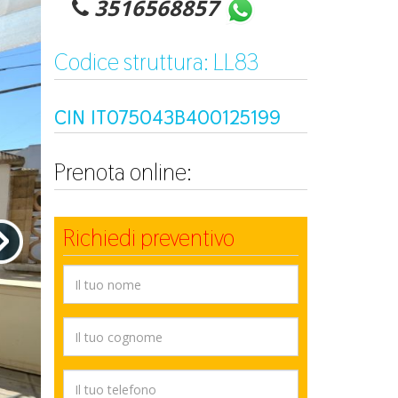
3516568857
Codice struttura: LL83
CIN IT075043B400125199
Prenota online:
Richiedi preventivo