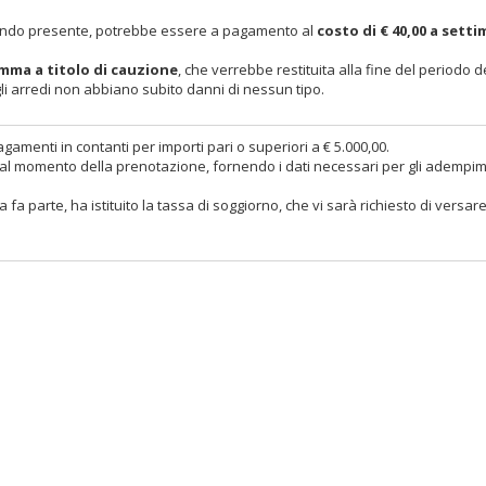
 quando presente, potrebbe essere a pagamento al
costo di € 40,00 a sett
mma a titolo di cauzione
, che verrebbe restituita alla fine del periodo d
gli arredi non abbiano subito danni di nessun tipo.
gamenti in contanti per importi pari o superiori a € 5.000,00.
nte al momento della prenotazione, fornendo i dati necessari per gli adempi
fa parte, ha istituito la tassa di soggiorno, che vi sarà richiesto di versar