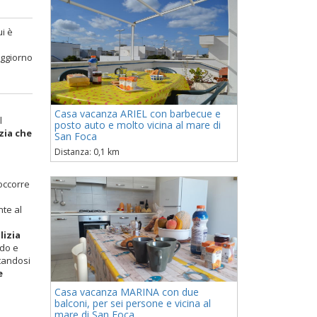
ui è
oggiorno
Casa vacanza ARIEL con barbecue e
l
posto auto e molto vicina al mare di
zia che
San Foca
Distanza: 0,1 km
occorre
te al
lizia
odo e
ttandosi
e
Casa vacanza MARINA con due
balconi, per sei persone e vicina al
mare di San Foca