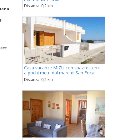
Distanza: 0,2 km
imana
.
el
menti
e
Casa vacanze MIZU con spazi esterni
a pochi metri dal mare di San Foca
Distanza: 0,2 km