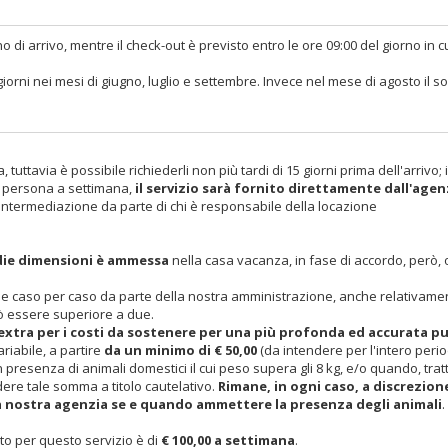
 di arrivo, mentre il check-out è previsto entro le ore 09:00 del giorno in c
orni nei mesi di giugno, luglio e settembre. Invece nel mese di agosto il s
uttavia è possibile richiederli non più tardi di 15 giorni prima dell'arrivo; i
a persona a settimana,
il servizio sarà fornito direttamente dall'agen
intermediazione da parte di chi è responsabile della locazione
edie dimensioni è ammessa
nella casa vacanza, in fase di accordo, però, 
 caso per caso da parte della nostra amministrazione, anche relativamen
uò essere superiore a due.
xtra per i costi da sostenere per una più profonda ed accurata pu
riabile, a partire
da un minimo di € 50,00
(da intendere per l'intero peri
n presenza di animali domestici il cui peso supera gli 8 kg, e/o quando, tra
dere tale somma a titolo cautelativo.
Rimane, in ogni caso, a discrezion
la nostra agenzia se e quando ammettere la presenza degli animali
.
sto per questo servizio è di
€ 100,00 a settimana
.