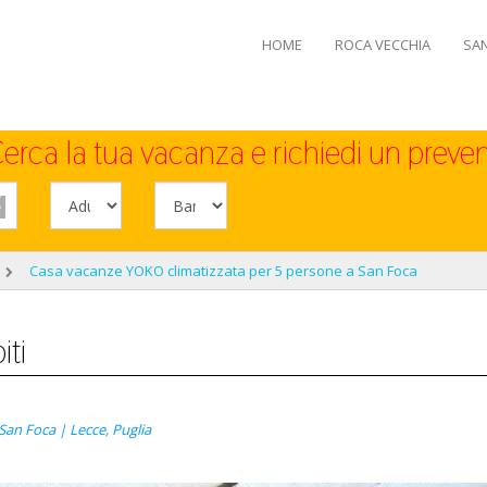
HOME
ROCA VECCHIA
SA
erca la tua vacanza e richiedi un preven
Casa vacanze YOKO climatizzata per 5 persone a San Foca
ti
an Foca | Lecce, Puglia