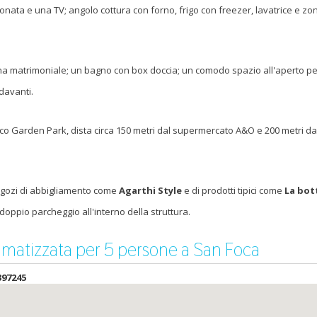
zionata e una TV; angolo cottura con forno, frigo con freezer, lavatrice e zo
una matrimoniale; un bagno con box doccia; un comodo spazio all'aperto pe
 davanti.
ico Garden Park, dista circa 150 metri dal supermercato A&O e 200 metri d
egozi di abbigliamento come
Agarthi Style
e
di prodotti tipici come
La bot
 doppio parcheggio all'interno della struttura.
matizzata per 5 persone a San Foca
397245