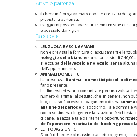
Arrivo e partenza
Il check-in è programmato dopo le ore 17:00 del giorno
prevista la partenza.
I soggiorni possono avere un minimum stay di 3 o 4 gi
è possibile dai 7 giorni.
Da sapere
LENZUOLA E ASCIUGAMANI
Non è prevista la fornitura di asciugamani e lenzuola, t
noleggio della biancheria
ha un costo di € 40,00 
si occupa del lavaggio e noleggio
, senza alcuna 
dell'appartamento.
ANIMALI DOMESTICI
La presenza di
animali domestici piccoli o di m
farlo presente.
Le dimensioni vanno comunicate per una valutazione
numero di animali al seguito, che, in genere, non p
In ogni caso è previsto il pagamento di una
somma e
alla fine del periodo
di soggiorno. Tale somma è va
non a settimana). In genere la cauzione è richiesta i
di cane, la razza è tale da ritenere opportuno richie
dell'operatore incaricato del booking presso 
LETTO AGGIUNTO
Si può richiedere al massimo un letto aggiunto, il co