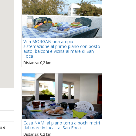
Villa MORGAN una ampia
sistemazione al primo piano con posto
auto, balconi e vicina al mare di San
Foca
Distanza: 0,2 km
Casa NAMI al piano terra a pochi metri
ui è
dal mare in localita' San Foca
Distanza: 0,2 km