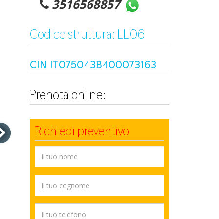
3516568857
Codice struttura: LL06
CIN IT075043B400073163
Prenota online:
Richiedi preventivo