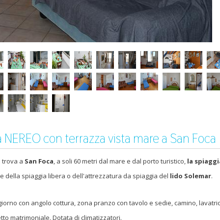
a NEREO con terrazza vista mare a San Foca
i trova a
San Foca
, a soli 60 metri dal mare e dal porto turistico,
la spiaggi
e della spiaggia libera o dell'attrezzatura da spiaggia del
lido Solemar
.
iorno con angolo cottura, zona pranzo con tavolo e sedie, camino, lavatric
to matrimoniale. Dotata di climatizzatori.