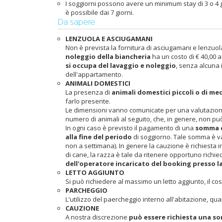
I soggiorni possono avere un minimum stay di 3 o 4 gi
è possibile dai 7 giorni.
Da sapere
LENZUOLA E ASCIUGAMANI
Non è prevista la fornitura di asciugamani e lenzuola, t
noleggio della biancheria
ha un costo di € 40,00 
si occupa del lavaggio e noleggio
, senza alcuna 
dell'appartamento.
ANIMALI DOMESTICI
La presenza di
animali domestici piccoli o di m
farlo presente.
Le dimensioni vanno comunicate per una valutazione
numero di animali al seguito, che, in genere, non p
In ogni caso è previsto il pagamento di una
somma e
alla fine del periodo
di soggiorno. Tale somma è va
non a settimana). In genere la cauzione è richiesta i
di cane, la razza è tale da ritenere opportuno richie
dell'operatore incaricato del booking presso 
LETTO AGGIUNTO
Si può richiedere al massimo un letto aggiunto, il co
PARCHEGGIO
L'utilizzo del paercheggio interno all'abitazione,
CAUZIONE
A nostra discrezione
può essere richiesta una so