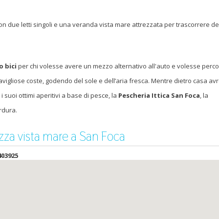
n due letti singoli e una veranda vista mare attrezzata per trascorrere de
o bici
per chi volesse avere un mezzo alternativo all'auto e volesse perco
avigliose coste, godendo del sole e dell’aria fresca. Mentre dietro casa avr
i suoi ottimi aperitivi a base di pesce, la
Pescheria Ittica San Foca
, la
rdura.
za vista mare a San Foca
403925