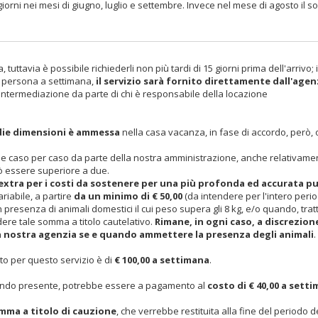
orni nei mesi di giugno, luglio e settembre. Invece nel mese di agosto il s
uttavia è possibile richiederli non più tardi di 15 giorni prima dell'arrivo; i
a persona a settimana,
il servizio sarà fornito direttamente dall'agen
intermediazione da parte di chi è responsabile della locazione
edie dimensioni è ammessa
nella casa vacanza, in fase di accordo, però, 
 caso per caso da parte della nostra amministrazione, anche relativamen
uò essere superiore a due.
xtra per i costi da sostenere per una più profonda ed accurata pu
riabile, a partire
da un minimo di € 50,00
(da intendere per l'intero peri
n presenza di animali domestici il cui peso supera gli 8 kg, e/o quando, tra
dere tale somma a titolo cautelativo.
Rimane, in ogni caso, a discrezion
la nostra agenzia se e quando ammettere la presenza degli animali
.
sto per questo servizio è di
€ 100,00 a settimana
.
 quando presente, potrebbe essere a pagamento al
costo di € 40,00 a sett
mma a titolo di cauzione
, che verrebbe restituita alla fine del periodo d