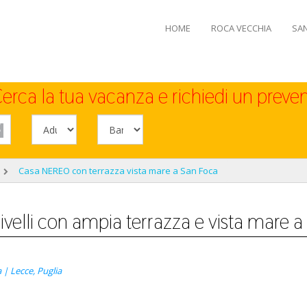
HOME
ROCA VECCHIA
SA
erca la tua vacanza e richiedi un preven
Casa NEREO con terrazza vista mare a San Foca
elli con ampia terrazza e vista mare 
 | Lecce, Puglia