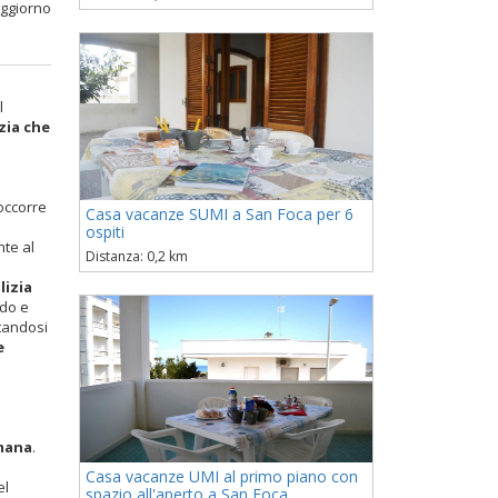
oggiorno
l
zia che
occorre
Casa vacanze SUMI a San Foca per 6
ospiti
te al
Distanza: 0,2 km
lizia
odo e
ttandosi
e
imana
.
Casa vacanze UMI al primo piano con
el
spazio all'aperto a San Foca